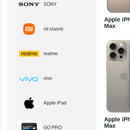
SONY
Apple iP
Max
mI xiaomi
realme
vivo
Apple iPad
Apple iP
Max
GO PRO