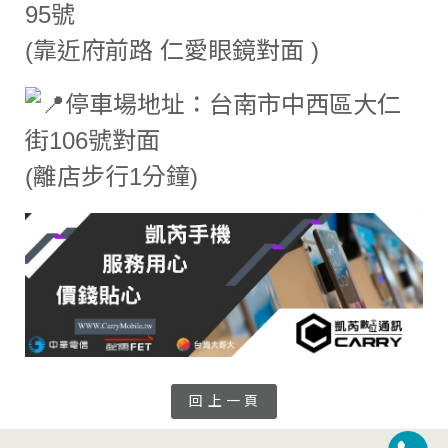
95號
(靠近府前路 仁愛眼鏡對面 )
停車場地址：台南市中西區大仁
街106號對面
(離店步行1分鐘)
回 上 一 頁