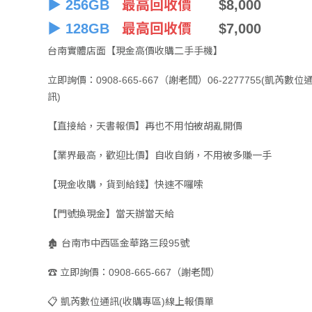
▶ 256GB
最高回收價
$8,000
▶ 128GB
最高回收價
$7,000
台南實體店面【現金高價收購二手手機】
立即詢價：0908-665-667（謝老闆）06-2277755(凱芮數位
訊)
【直接給，天書報價】再也不用怕被胡亂開價
【業界最高，歡迎比價】自收自銷，不用被多賺一手
【現金收購，貨到給錢】快速不囉嗦
【門號換現金】當天辦當天給
🏚️ 台南市中西區金華路三段95號
☎️ 立即詢價：0908-665-667（謝老闆）
📋 凱芮數位通訊(收購專區)線上報價單