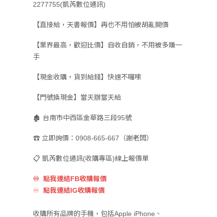
2277755(凱芮數位通訊)
【直接給，天書報價】再也不用怕被胡亂開價
【業界最高，歡迎比價】自收自銷，不用被多賺一
手
【現金收購，貨到給錢】快速不囉嗦
【門號換現金】當天辦當天給
🏚️ 台南市中西區金華路三段95號
☎️ 立即詢價：0908-665-667（謝老闆）
📋 凱芮數位通訊(收購專區)線上報價單
♾
點我連結FB收購報價
♾
點我連結IG收購報價
收購所有品牌的手機，包括Apple iPhone、