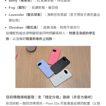
Berry（莓果色）
：紅紫偏年輕、存在感高
Fog（霧灰）
：低調耐看、最百搭
Lavender（薰衣草紫）
：清新但有質感（官方預告也曾先露出
類似色）
Obsidian（曜石黑）
：經典深黑、耐用不退流行
這種配色組合很明顯就是同時照顧兩群人：
想要活潑感的學生
族
，以及偏好
穩重耐看的上班族
。
目前傳聞規格整理：走「穩定升級」路線（非官方最終）
依目前較一致的流傳資訊，Pixel 10a 可能會是這樣的配置（以發