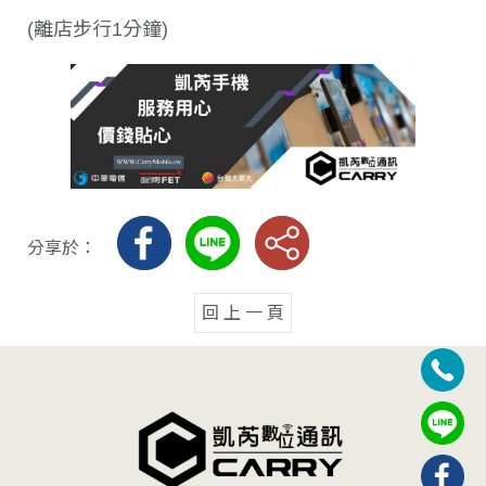
(離店步行1分鐘)
分享於：
回 上 一 頁