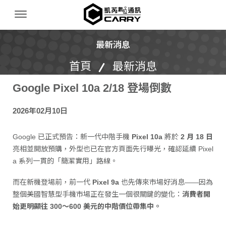
凱芮數位通訊｜iPhone 收購｜二手機買賣｜無卡
Menu Open
最新消息
首頁
最新消息
Google Pixel 10a 2/18 登場倒數
2026年02月10日
Google 已正式預告：新一代中階手機
Pixel 10a
將於
2 月 18 日
亮相並開放預購，外型也已在官方頁面先行曝光，確認延續 Pixel
a 系列一貫的「簡潔實用」路線。
而在新機登場前，前一代
Pixel 9a
也先傳來市場好消息——因為
整個美國智慧型手機市場正在發生一個很關鍵的變化：
消費者開
始更明顯往 300～600 美元的中階價位帶集中。