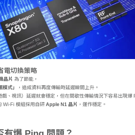
片的省電切換策略
數據機晶片
為了節能，
休眠模式」
，造成資料再度傳輸時延遲瞬間上升。
戲、視訊）延遲就會穩定，但在間歇性傳輸情況下容易出現爆 Pi
的 Wi-Fi 模組採用自研
Apple N1 晶片
，運作穩定。
是否有爆 Ping 問題？