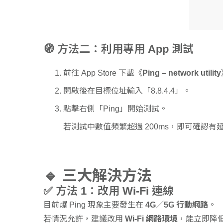
🧭 方法二：利用專用 App 測試
前往 App Store 下載《
Ping – network utility
開啟後在目標位址輸入「8.8.4.4」。
點擊右側「Ping」開始測試。
若測試中數值頻繁超過 200ms，即可確認有
🔹 三大解決方法
✅ 方法 1：改用 Wi-Fi 連線
目前爆 Ping 現象主要發生在
4G／5G 行動網路
。
若情況允許，建議改用
Wi-Fi 網路環境
，能立即降