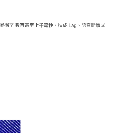
然暴衝至
數百甚至上千毫秒
，造成 Lag、語音斷續或