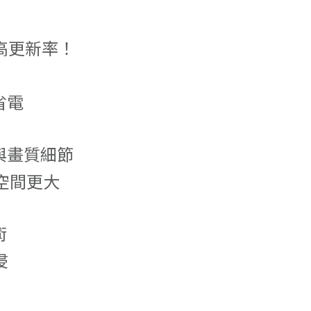
 高更新率！
省電
與畫質細節
製空間更大
術
浸